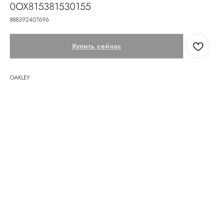
0OX815381530155
888392407696
Купить сейчас
OAKLEY