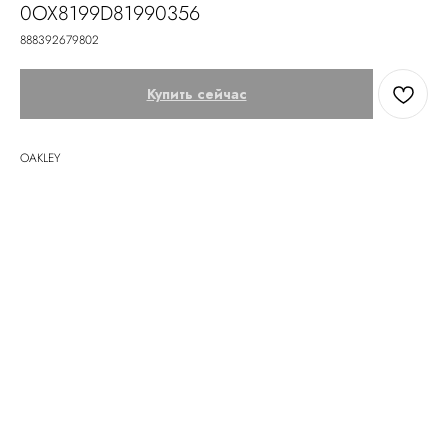
0OX8199D81990356
888392679802
Купить сейчас
OAKLEY