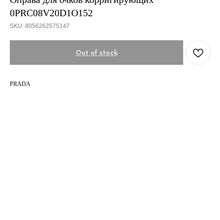
0PRC08V20D1O152
SKU:
8056262575147
Out of stock
PRADA